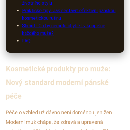
životního stylu
Praktické tipy: Jak sestavit efektivní pánskou
kosmetickou rutinu
Shrnutí: Co by nemělo chybět v koupelně
každého muže?
FAQ
Kosmetické produkty pro muže:
Nový standard moderní pánské
péče
Péče o vzhled už dávno není doménou jen žen.
Moderní muž chápe, že zdravá a upravená