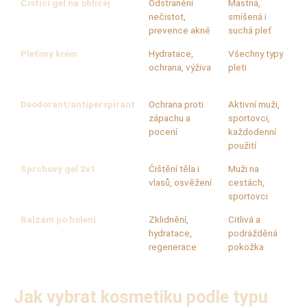
Čisticí gel na obličej
Odstranění
Mastná,
Al
nečistot,
smíšená i
ča
prevence akné
suchá pleť
sa
Pleťový krém
Hydratace,
Všechny typy
Vi
ochrana, výživa
pleti
hy
fil
Deodorant/antiperspirant
Ochrana proti
Aktivní muži,
Be
zápachu a
sportovci,
př
pocení
každodenní
dl
použití
Sprchový gel 2v1
Čištění těla i
Muži na
Ke
vlasů, osvěžení
cestách,
př
sportovci
Balzám po holení
Zklidnění,
Citlivá a
Pa
hydratace,
podrážděná
al
regenerace
pokožka
Jak vybrat kosmetiku podle typu