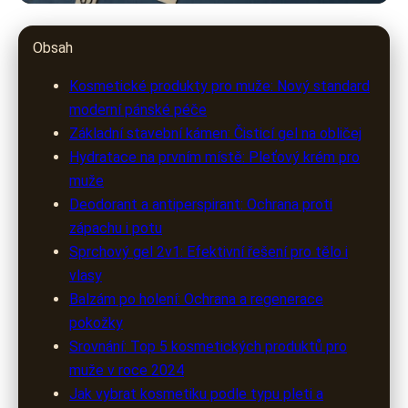
clinia.cz
Obsah
Péče o muže: Jak vybrat
Kosmetické produkty pro muže: Nový standard
kosmetiku pro moderního
moderní pánské péče
Základní stavební kámen: Čisticí gel na obličej
gentlemana
Hydratace na prvním místě: Pleťový krém pro
muže
26. 3. 2026
· 9 min čtení · Autor: Kristýna Pavlíková
Deodorant a antiperspirant: Ochrana proti
zápachu i potu
Sprchový gel 2v1: Efektivní řešení pro tělo i
vlasy
Balzám po holení: Ochrana a regenerace
pokožky
Srovnání: Top 5 kosmetických produktů pro
muže v roce 2024
Jak vybrat kosmetiku podle typu pleti a