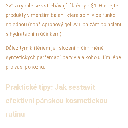
2v1 a rychle se vstřebávající krémy. - $1: Hledejte
produkty v menším balení, které splní více funkcí
najednou (např. sprchový gel 2v1, balzám po holení
s hydratačním účinkem).
Důležitým kritériem je i složení – čím méně
syntetických parfemací, barviv a alkoholu, tím lépe
pro vaši pokožku.
Praktické tipy: Jak sestavit
efektivní pánskou kosmetickou
rutinu