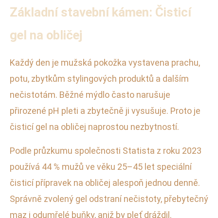
Základní stavební kámen: Čisticí
gel na obličej
Každý den je mužská pokožka vystavena prachu,
potu, zbytkům stylingových produktů a dalším
nečistotám. Běžné mýdlo často narušuje
přirozené pH pleti a zbytečně ji vysušuje. Proto je
čisticí gel na obličej naprostou nezbytností.
Podle průzkumu společnosti Statista z roku 2023
používá 44 % mužů ve věku 25–45 let speciální
čisticí přípravek na obličej alespoň jednou denně.
Správně zvolený gel odstraní nečistoty, přebytečný
maz i odumřelé buňky, aniž by pleť dráždil.