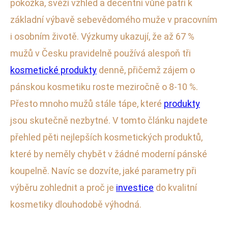
pokožka, svěží vzhled a decentní vůně patří k
základní výbavě sebevědomého muže v pracovním
i osobním životě. Výzkumy ukazují, že až 67 %
mužů v Česku pravidelně používá alespoň tři
kosmetické produkty
denně, přičemž zájem o
pánskou kosmetiku roste meziročně o 8-10 %.
Přesto mnoho mužů stále tápe, které
produkty
jsou skutečně nezbytné. V tomto článku najdete
přehled pěti nejlepších kosmetických produktů,
které by neměly chybět v žádné moderní pánské
koupelně. Navíc se dozvíte, jaké parametry při
výběru zohlednit a proč je
investice
do kvalitní
kosmetiky dlouhodobě výhodná.