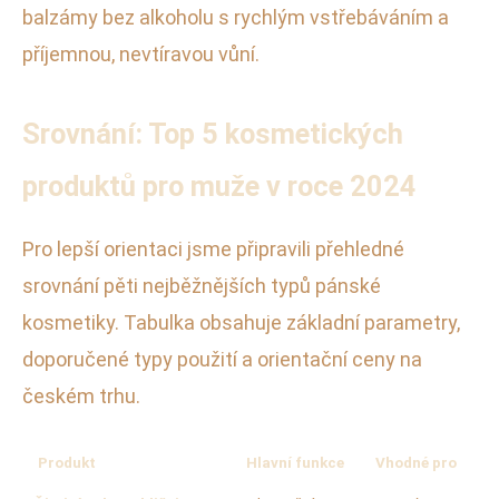
balzámy bez alkoholu s rychlým vstřebáváním a
příjemnou, nevtíravou vůní.
Srovnání: Top 5 kosmetických
produktů pro muže v roce 2024
Pro lepší orientaci jsme připravili přehledné
srovnání pěti nejběžnějších typů pánské
kosmetiky. Tabulka obsahuje základní parametry,
doporučené typy použití a orientační ceny na
českém trhu.
Produkt
Hlavní funkce
Vhodné pro
S