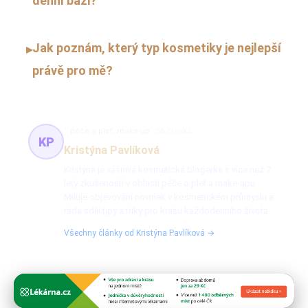
denní bázi?
Jak poznám, který typ kosmetiky je nejlepší
▸
právě pro mě?
péče o pleť, make-up
56 článků
KP
Kristýna Pavlíková
Kristýna je vášnivá kosmetická blogerka s více než 7
lety zkušeností v oblasti péče o pleť a make-upu.
Miluje objevování novinek v kosmetickém průmyslu a
ráda sdílí tipy a triky pro krásu každodenního života.
Všechny články od Kristýna Pavlíková →