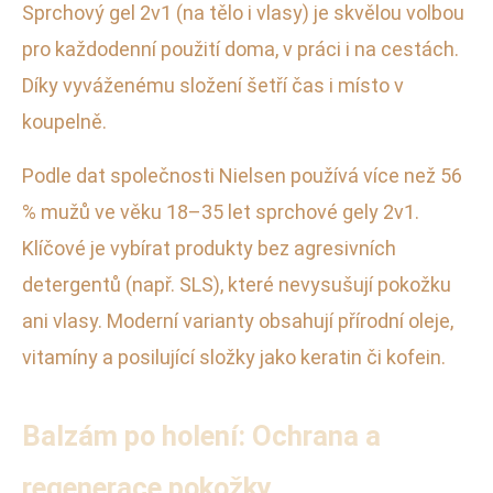
Sprchový gel 2v1 (na tělo i vlasy) je skvělou volbou
pro každodenní použití doma, v práci i na cestách.
Díky vyváženému složení šetří čas i místo v
koupelně.
Podle dat společnosti Nielsen používá více než 56
% mužů ve věku 18–35 let sprchové gely 2v1.
Klíčové je vybírat produkty bez agresivních
detergentů (např. SLS), které nevysušují pokožku
ani vlasy. Moderní varianty obsahují přírodní oleje,
vitamíny a posilující složky jako keratin či kofein.
Balzám po holení: Ochrana a
regenerace pokožky