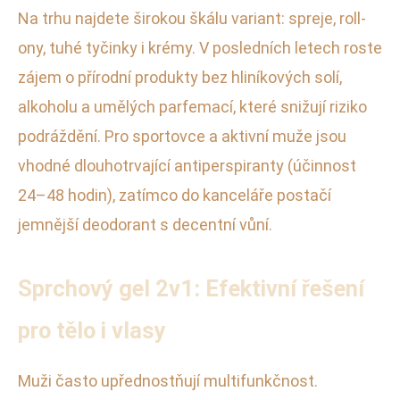
Na trhu najdete širokou škálu variant: spreje, roll-
ony, tuhé tyčinky i krémy. V posledních letech roste
zájem o přírodní produkty bez hliníkových solí,
alkoholu a umělých parfemací, které snižují riziko
podráždění. Pro sportovce a aktivní muže jsou
vhodné dlouhotrvající antiperspiranty (účinnost
24–48 hodin), zatímco do kanceláře postačí
jemnější deodorant s decentní vůní.
Sprchový gel 2v1: Efektivní řešení
pro tělo i vlasy
Muži často upřednostňují multifunkčnost.