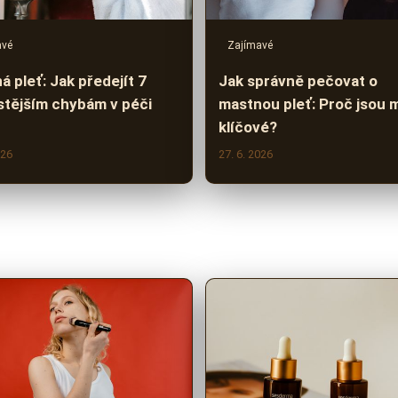
avé
Zajímavé
 pleť: Jak předejít 7
Jak správně pečovat o
stějším chybám v péči
mastnou pleť: Proč jsou 
klíčové?
026
27. 6. 2026