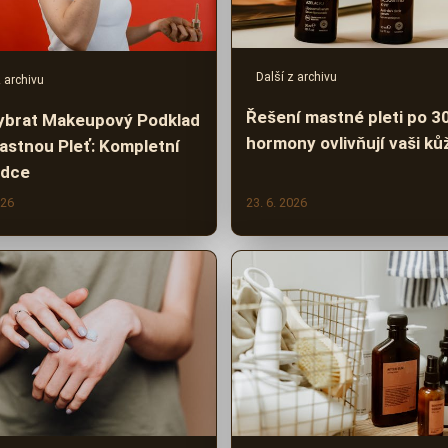
Další z archivu
z archivu
Řešení mastné pleti po 30
ybrat Makeupový Podklad
hormony ovlivňují vaši ků
astnou Pleť: Kompletní
odce
026
23. 6. 2026