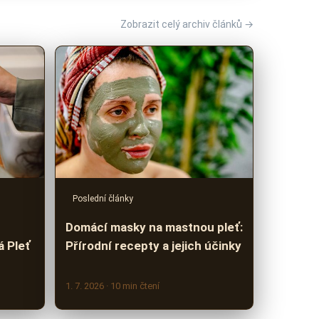
Zobrazit celý archiv článků →
Poslední články
Domácí masky na mastnou pleť:
á Pleť
Přírodní recepty a jejich účinky
1. 7. 2026
· 10 min čtení