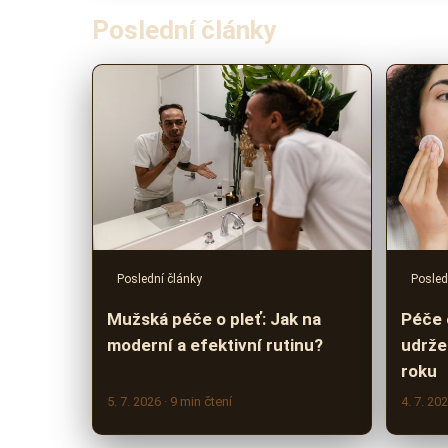
Poslední články
Poslední články
Posled
Mužská péče o pleť: Jak na
Péče o
moderní a efektivní rutinu?
udrže
roku
5. 7. 2026
· 9 min čtení
4. 7. 20