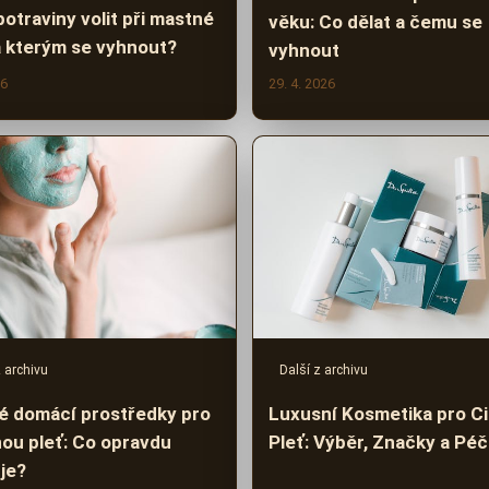
otraviny volit při mastné
věku: Co dělat a čemu se
 a kterým se vyhnout?
vyhnout
26
29. 4. 2026
z archivu
Další z archivu
é domácí prostředky pro
Luxusní Kosmetika pro Ci
ou pleť: Co opravdu
Pleť: Výběr, Značky a Pé
je?