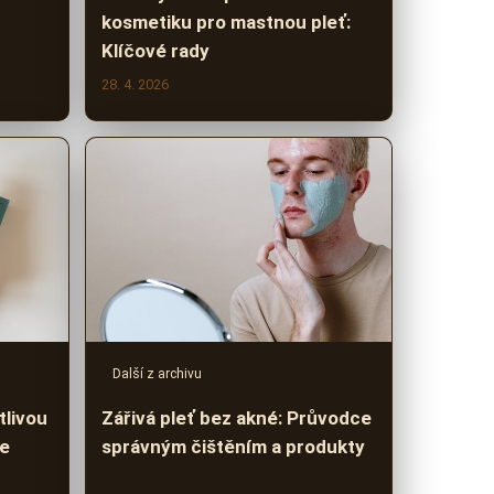
kosmetiku pro mastnou pleť:
Klíčové rady
28. 4. 2026
Další z archivu
tlivou
Zářivá pleť bez akné: Průvodce
če
správným čištěním a produkty