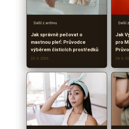
Další z archivu
Další 
Jak správně pečovat o
Jak V
mastnou pleť: Průvodce
pro M
výběrem čisticích prostředků
Prův
25. 6. 2026
24. 6. 2