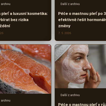
z archivu
Další z archivu
á pleť a luxusní kosmetika:
Péče o mastnou pleť po 3
bírat bez rizika
efektivně řešit hormonál
ždění
změny
026
7. 5. 2026
Další z archivu
z archivu
Péče o mastnou pleť v r