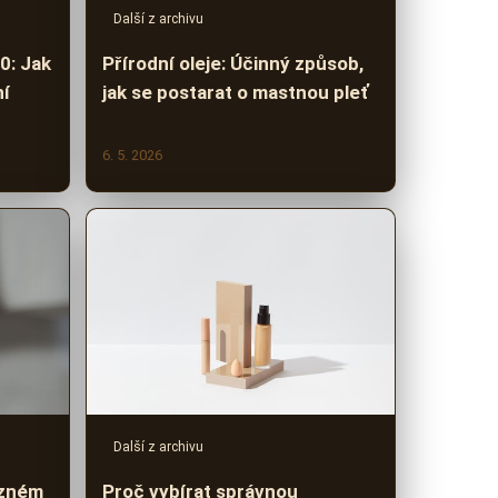
Další z archivu
0: Jak
Přírodní oleje: Účinný způsob,
ní
jak se postarat o mastnou pleť
6. 5. 2026
Další z archivu
ůzném
Proč vybírat správnou