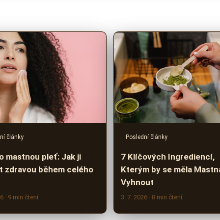
ní články
Poslední články
 mastnou pleť: Jak ji
7 Klíčových Ingrediencí,
t zdravou během celého
Kterým by se měla Mastn
Vyhnout
26
· 9 min čtení
3. 7. 2026
· 8 min čtení