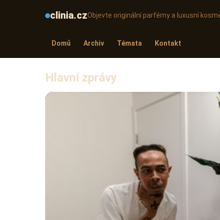
clinia.cz
Objevte originální parfémy a luxusní kosme
Domů
Archiv
Témata
Kontakt
Hlavní zprávy