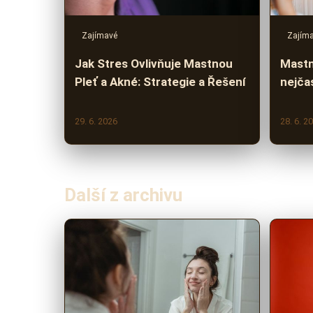
Zajímavé
Zajím
Jak Stres Ovlivňuje Mastnou
Mastná
Pleť a Akné: Strategie a Řešení
nejča
29. 6. 2026
28. 6. 2
Další z archivu