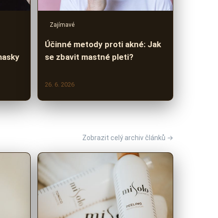
Zajímavé
Účinné metody proti akné: Jak
masky
se zbavit mastné pleti?
26. 6. 2026
Zobrazit celý archiv článků →