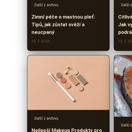
Další z archivu
Další 
Zimní péče o mastnou pleť:
Citliv
Tipů, jak zůstat svěží a
Jak vy
neucpaný
podrá
16. 5. 2026
15. 5. 2
Další z archivu
Další 
Nejlepší Makeup Produkty pro