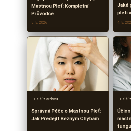
Jaké p
Mastnou Pleť: Kompletní
pleti
Průvodce
5. 5. 2026
4. 5. 20
Další z archivu
Další 
Správná Péče o Mastnou Pleť:
Účinn
Jak Předejít Běžným Chybám
mastn
fungu