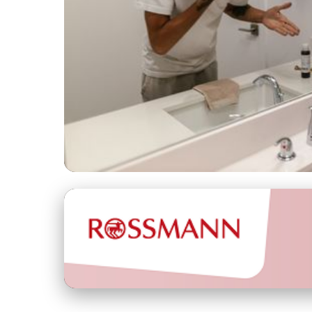
clinia.cz
Mužská péče o pleť: J
rutinu?
5. 7. 2026
· 9 min čtení