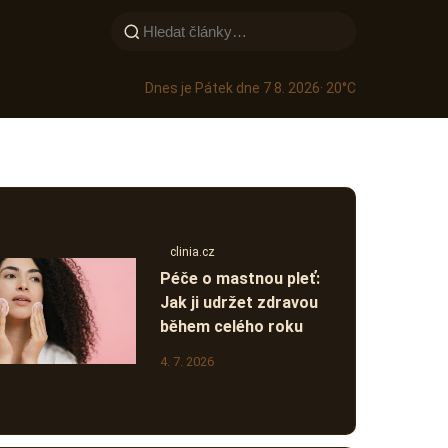
Dnes je Pátek dne 7 8. 2026
· 20°C
clinia.cz
Péče o mastnou pleť:
Jak ji udržet zdravou
během celého roku
4. 7. 2026