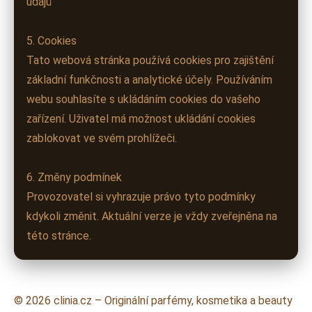
údajů
5. Cookies
Tato webová stránka používá cookies pro zajištění
základní funkčnosti a analytické účely. Používáním
webu souhlasíte s ukládáním cookies do vašeho
zařízení. Uživatel má možnost ukládání cookies
zablokovat ve svém prohlížeči.
6. Změny podmínek
Provozovatel si vyhrazuje právo tyto podmínky
kdykoli změnit. Aktuální verze je vždy zveřejněna na
této stránce.
© 2026 clinia.cz – Originální parfémy, kosmetika a beauty