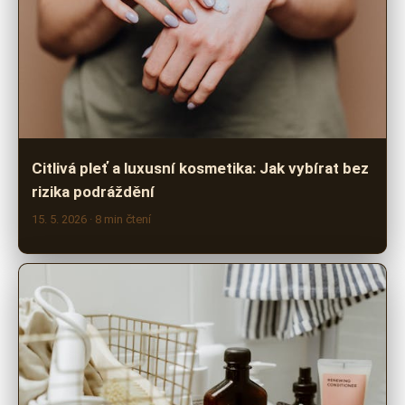
Citlivá pleť a luxusní kosmetika: Jak vybírat bez
rizika podráždění
15. 5. 2026
· 8 min čtení