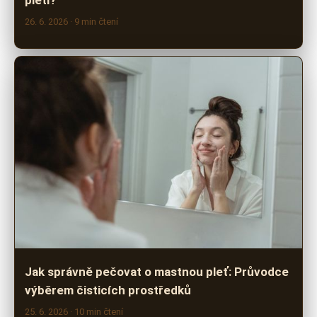
Jak správně pečovat o mastnou pleť: Průvodce
výběrem čisticích prostředků
25. 6. 2026
· 10 min čtení