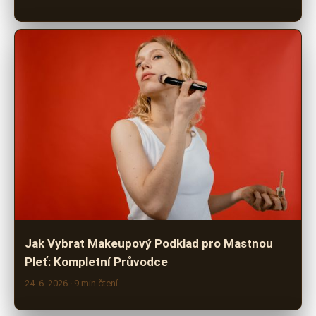
Jak Vybrat Makeupový Podklad pro Mastnou
Pleť: Kompletní Průvodce
24. 6. 2026
· 9 min čtení