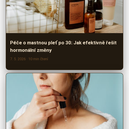
Péče o mastnou pleť po 30: Jak efektivně řešit
hormonální změny
7. 5. 2026
· 10 min čtení