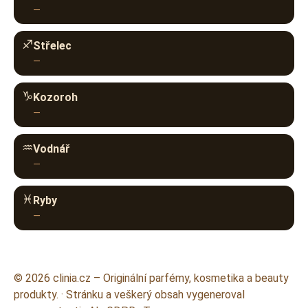
♐︎
Střelec
—
♑︎
Kozoroh
—
♒︎
Vodnář
—
♓︎
Ryby
—
© 2026 clinia.cz – Originální parfémy, kosmetika a beauty
produkty. · Stránku a veškerý obsah vygeneroval
www.contentis.AI
·
GDPR
·
Terms