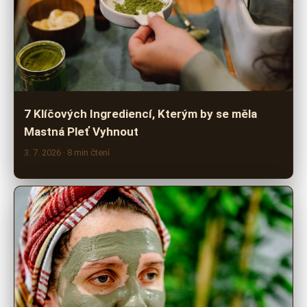
7 Klíčových Ingrediencí, Kterým by se měla
Mastná Pleť Vyhnout
3. 7. 2026
· 8 min čtení