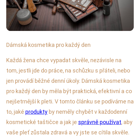
Dámská kosmetika
Dámská kosmetika pro každý den
Nezbytné Kosmetické Produkty
Každá žena chce vypadat skvěle, nezávisle na
pro Každodenní Použití
tom, jestli jde do práce, na schůzku s přáteli, nebo
jen provádí běžné denní úkoly. Dámská kosmetika
20. 1. 2026
· 4 min čtení · Autor: Lucie Sýkorová
pro každý den by měla být praktická, efektivní a co
nejšetrnější k pleti. V tomto článku se podíváme na
to, jaké
produkty
by neměly chybět v každodenní
kosmetické taštičce a jak je
správně používat
, aby
vaše pleť zůstala zdravá a vy jste se cítila skvěle.