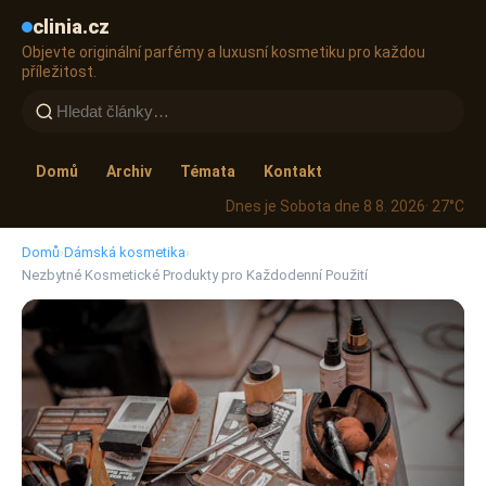
clinia.cz
Objevte originální parfémy a luxusní kosmetiku pro každou
příležitost.
Domů
Archiv
Témata
Kontakt
Dnes je Sobota dne 8 8. 2026
· 27°C
Domů
›
Dámská kosmetika
›
Nezbytné Kosmetické Produkty pro Každodenní Použití