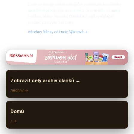
Lucie se věnuje online nákupům a recenzím kosmetiky
zaměřené především na dámskou kosmetiku a trendy
v oblasti krásy. Pomáhá čtenářkám najít ty nejlepší
produkty za výhodné ceny.
Všechny články od Lucie Sýkorová →
Zobrazit celý archiv článků →
/archiv/ →
Domů
/ →