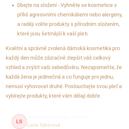
Dbejte na složení - Vyhněte se kosmetice s
příliš agresivními chemikáliemi nebo alergeny,
a raději volíte produkty s přírodním složením,
které jsou šetrnější k vaší pleti.
Kvalitní a správně zvolená dámská kosmetika pro
každý den může zázračně zlepšit váš celkový
vzhled a zvýšit vaši sebedůvěru. Nezapomeňte, že
každá žena je jedinečná a co funguje pro jednu,
nemusí vyhovovat druhé. Poslouchejte svou pleť a
vybírejte produkty, které vám dělají dobře.
kosmetika, online nákupy
34 článků
LS
Lucie Sýkorová