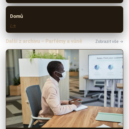
Domů
/ →
Další z archivu – Parfémy a vůně
Zobrazit vše →