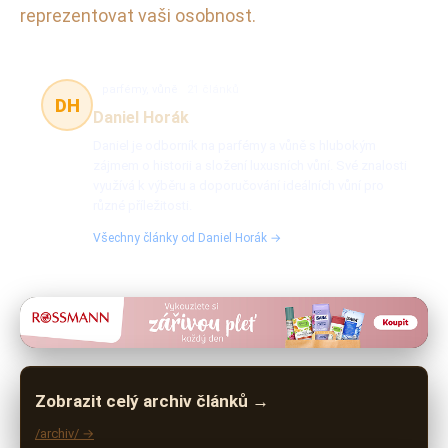
reprezentovat vaši osobnost.
parfémy, vůně
21 článků
DH
Daniel Horák
Daniel je odborník na parfémy a vůně s hlubokým
zájmem o historii a složení luxusních vůní. Své znalosti
využívá k výběru a doporučování ideálních vůní pro
různé příležitosti.
Všechny články od Daniel Horák →
Zobrazit celý archiv článků →
/archiv/ →