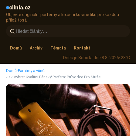
clinia.cz
Objevte originální parfémy a luxusní kosmetiku pro každou
příležitost.
Domů
Archiv
Témata
Kontakt
Dnes je Sobota dne 8 8. 2026
· 23°C
Domů
›
Parfémy a vůně
›
Jak Vybrat Kvalitní Pánský Parfém: Průvodce Pro Muže