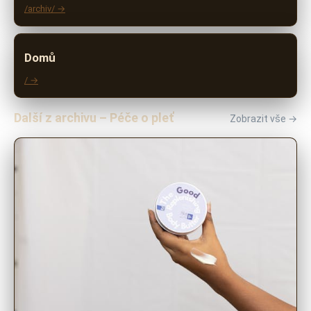
/archiv/ →
Domů
/ →
Další z archivu – Péče o pleť
Zobrazit vše →