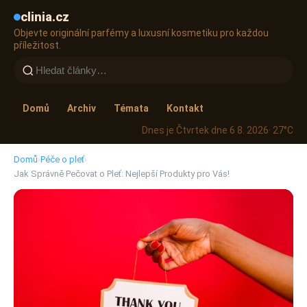
clinia.cz
Objevte originální parfémy a luxusní kosmetiku pro každou
příležitost.
Domů
Archiv
Témata
Kontakt
Dnes je Čtvrtek dne 6 8. 2026
· 27°C
Domů
›
Péče o pleť
›
Jak Správně Pečovat o Pleť: Nejlepší Produkty pro Vás!