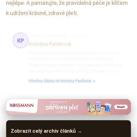
nejlépe. A pamatujte, že pravidelná péče je klíčem
k udržení krásné, zdravé pleti.
péče o pleť, make-up
56 článků
KP
Kristýna Pavlíková
Kristýna je vášnivá kosmetická blogerka s více než 7
lety zkušeností v oblasti péče o pleť a make-upu.
Miluje objevování novinek v kosmetickém průmyslu a
ráda sdílí tipy a triky pro krásu každodenního života.
Všechny články od Kristýna Pavlíková →
Zobrazit celý archiv článků →