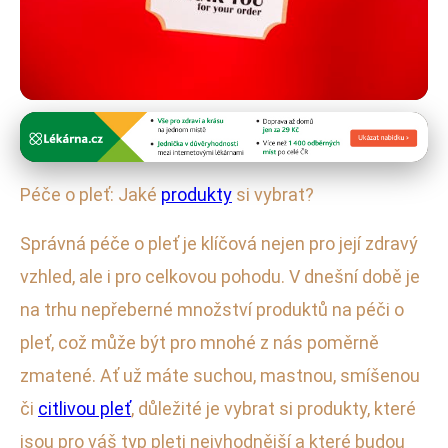
Péče o pleť
Jak Správně Pečovat o Pleť:
Péče o pleť: Jaké
produkty
si vybrat?
Nejlepší Produkty pro Vás!
Správná péče o pleť je klíčová nejen pro její zdravý
31. 1. 2026
· 4 min čtení · Autor: Kristýna Pavlíková
vzhled, ale i pro celkovou pohodu. V dnešní době je
na trhu nepřeberné množství produktů na péči o
pleť, což může být pro mnohé z nás poměrně
zmatené. Ať už máte suchou, mastnou, smíšenou
či
citlivou pleť
, důležité je vybrat si produkty, které
jsou pro váš typ pleti nejvhodnější a které budou